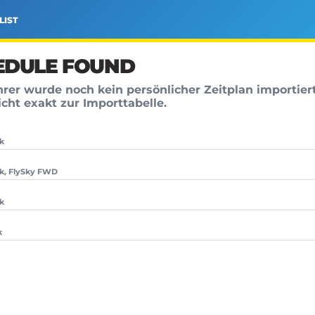
LIST
EDULE FOUND
hrer wurde noch kein persönlicher Zeitplan importier
cht exakt zur Importtabelle.
k
k, FlySky FWD
k
k