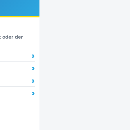
t oder der
›
›
›
›