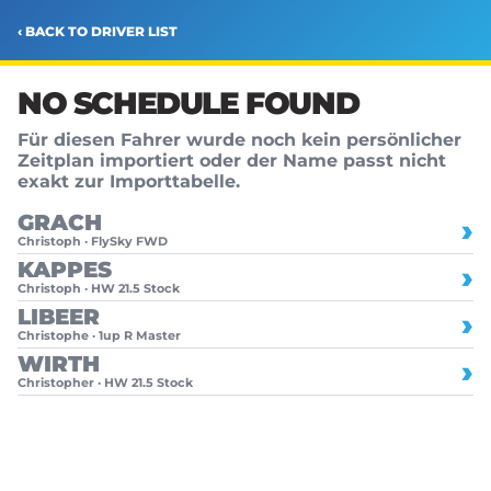
‹ BACK TO DRIVER LIST
NO SCHEDULE FOUND
Für diesen Fahrer wurde noch kein persönlicher
Zeitplan importiert oder der Name passt nicht
exakt zur Importtabelle.
GRACH
›
Christoph · FlySky FWD
KAPPES
›
Christoph · HW 21.5 Stock
LIBEER
›
Christophe · 1up R Master
WIRTH
›
Christopher · HW 21.5 Stock