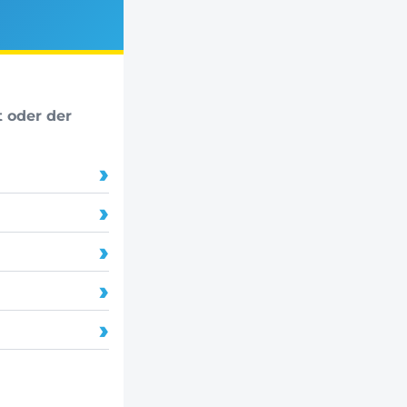
t oder der
›
›
›
›
›