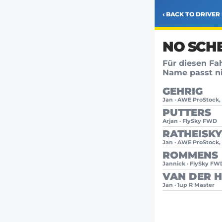
‹ BACK TO DRIVER 
NO SCH
Für diesen Fa
Name passt ni
GEHRIG
Jan · AWE ProStock
PUTTERS
Arjan · FlySky FWD
RATHEISKY
Jan · AWE ProStock,
ROMMENS
Jannick · FlySky FW
VAN DER 
Jan · 1up R Master