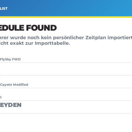
LIST
EDULE FOUND
hrer wurde noch kein persönlicher Zeitplan importier
cht exakt zur Importtabelle.
, FlySky FWD
 Cayote Modified
D
HEYDEN