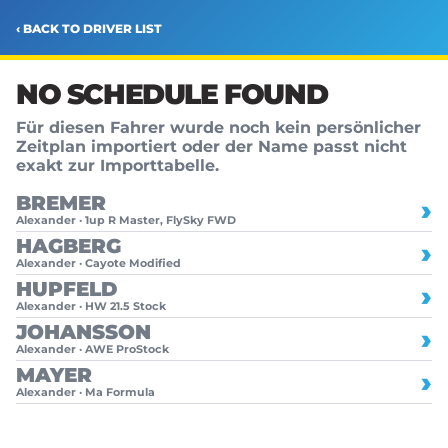
‹ BACK TO DRIVER LIST
NO SCHEDULE FOUND
Für diesen Fahrer wurde noch kein persönlicher
Zeitplan importiert oder der Name passt nicht
exakt zur Importtabelle.
BREMER
›
Alexander · 1up R Master, FlySky FWD
HAGBERG
›
Alexander · Cayote Modified
HUPFELD
›
Alexander · HW 21.5 Stock
JOHANSSON
›
Alexander · AWE ProStock
MAYER
›
Alexander · Ma Formula